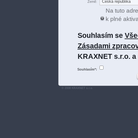
Země:
Na tuto adr
k plné aktiv
Souhlasím se
Vše
Zásadami zpracov
KRAXNET s.r.o. a
Souhlasím*:
© 2008 KRAXNET s.r.o.