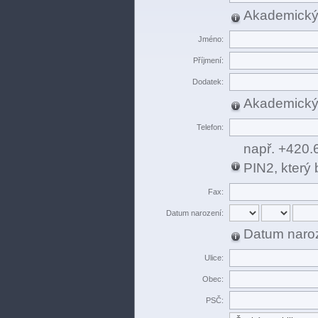
Akademický ti
Jméno:
Příjmení:
Dodatek:
Akademický t
Telefon:
např. +420.
PIN2, který 
Fax:
Datum narození:
Datum naroz
Ulice:
Obec:
PSČ: