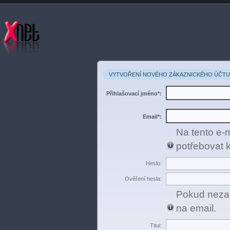
VYTVOŘENÍ NOVÉHO ZÁKAZNICKÉHO ÚČT
Přihlašovací jméno*:
Email*:
Na tento e-
potřebovat k
Heslo:
Ověření hesla:
Pokud neza
na email.
Titul: