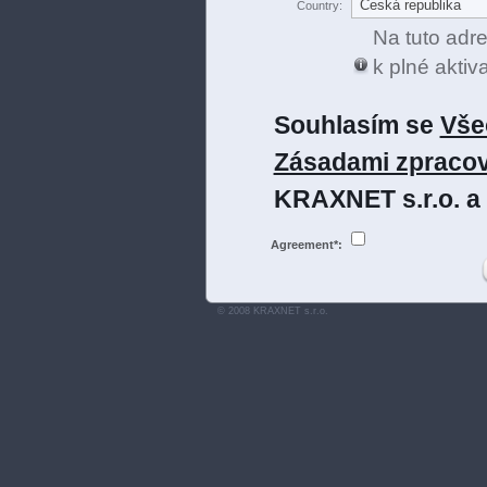
Country:
Na tuto adr
k plné aktiv
Souhlasím se
Vše
Zásadami zpracov
KRAXNET s.r.o. a
Agreement*:
© 2008 KRAXNET s.r.o.