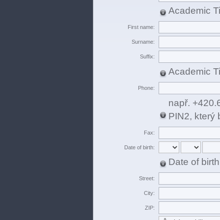
Academic Tit
First name:
Surname:
Suffix:
Academic Tit
Phone:
např. +420.
PIN2, který 
Fax:
Date of birth:
Date of birt
Street:
City:
ZIP: