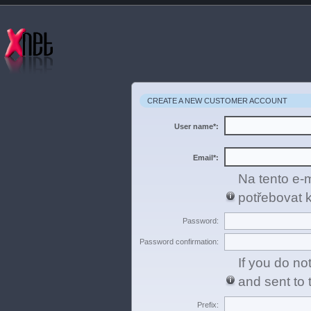
CREATE A NEW CUSTOMER ACCOUNT
User name*:
Email*:
Na tento e-
potřebovat k
Password:
Password confirmation:
If you do n
and sent to 
Prefix: